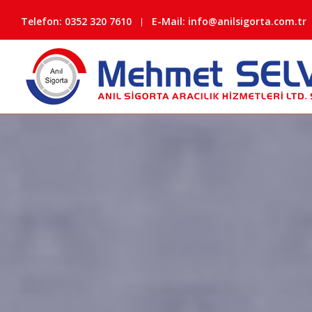
Telefon:
0352 320 7610
E-Mail: info@anilsigorta.com.tr